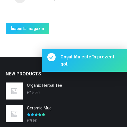
Înapoi la magazin
Coșul tău este în prezent
gol.
NEW PRODUCTS
Organic Herbal Tee
£
15.50
Ceramic Mug
Evaluat la
£
9.50
5.00
din 5