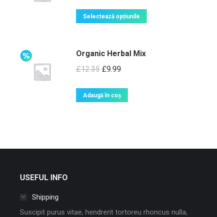
Selectează opțiunile
Organic Herbal Mix
£
12.35
£
9.99
Adaugă în coș
USEFUL INFO
Shipping
Suscipit purus vitae, hendrerit tortoreu rhoncus nulla,