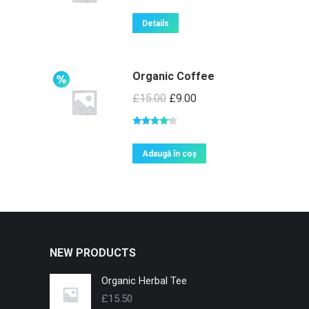
Details
Organic Coffee
£
15.00
£
9.00
Evaluat la
4.00
din 5
Adaugă în coș
NEW PRODUCTS
Organic Herbal Tee
£
15.50