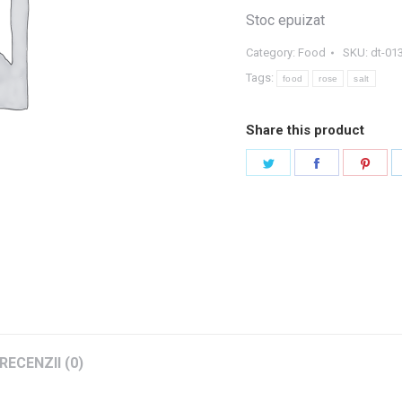
Stoc epuizat
Category:
Food
SKU:
dt-01
Tags:
food
rose
salt
Share this product
Share
Share
Shar
on
on
on
Twitter
Facebook
Pint
RECENZII (0)