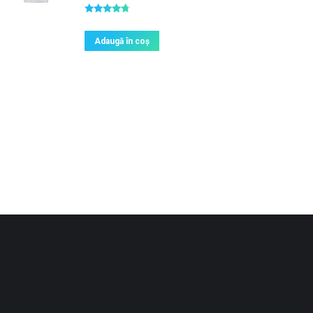
Evaluat la
4.50
din 5
Adaugă în coș