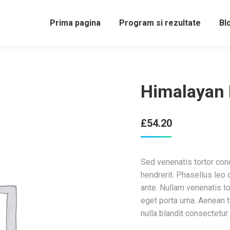
Prima pagina
Program si rezultate
Bl
Himalayan 
£
54.20
Sed venenatis tortor co
hendrerit. Phasellus leo 
ante. Nullam venenatis to
eget porta urna. Aenean 
nulla blandit consectetur.