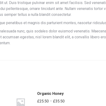
it ut. Duis tristique pulvinar enim sit amet facilisis. Sed venen
dui pellentesque, ornare tincidunt ante. Nullam venenatis tortor v
s semper tellus a nulla blandit consectetur.
toque penatibus et magnis dis parturient montes, nascetur ridicul
a malesuada nunc, quis sodales dolor euismod venenatis. Maecena
 accumsan egestas, nisl lorem blandit elit, a convallis libero e
mentum.
Organic Honey
£
25.50
–
£
35.50