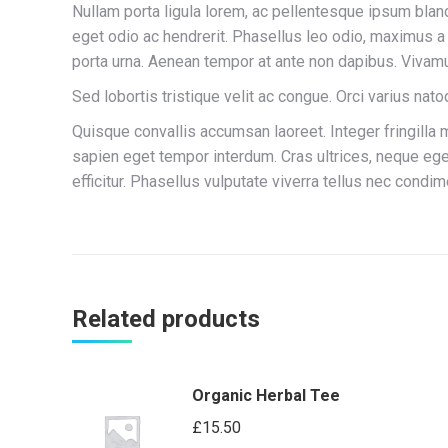
Nullam porta ligula lorem, ac pellentesque ipsum bland
eget odio ac hendrerit. Phasellus leo odio, maximus a 
porta urna. Aenean tempor at ante non dapibus. Vivamu
Sed lobortis tristique velit ac congue. Orci varius na
Quisque convallis accumsan laoreet. Integer fringill
sapien eget tempor interdum. Cras ultrices, neque eget
efficitur. Phasellus vulputate viverra tellus nec condi
Related products
Organic Herbal Tee
£
15.50