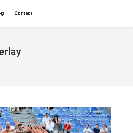
og
Contact
erlay
t…