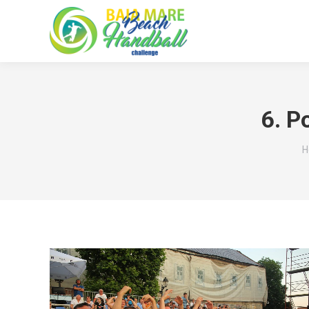
6. P
Y
H