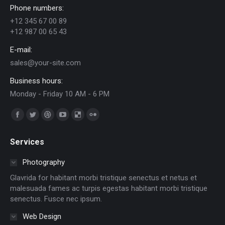
Phone numbers:
+12 345 67 00 89
+12 987 00 65 43
E-mail:
sales@your-site.com
Business hours:
Monday - Friday 10 AM - 6 PM
Find us on:
Facebook
Twitter
Dribbble
YouTube
Delicious
Flickr
page
page
page
page
page
page
Services
opens
opens
opens
opens
opens
opens
in
in
in
in
in
in
Photography
new
new
new
new
new
new
Glavrida for habitant morbi tristique senectus et netus et
window
window
window
window
window
window
malesuada fames ac turpis egestas habitant morbi tristique
senectus. Fusce nec ipsum.
Web Design