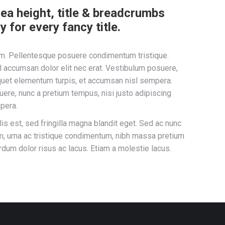
area height, title & breadcrumbs
 for every fancy title.
nim. Pellentesque posuere condimentum tristique.
el accumsan dolor elit nec erat. Vestibulum posuere,
liquet elementum turpis, et accumsan nisl sempera.
uere, nunc a pretium tempus, nisi justo adipiscing
mpera.
lis est, sed fringilla magna blandit eget. Sed ac nunc
im, urna ac tristique condimentum, nibh massa pretium
erdum dolor risus ac lacus. Etiam a molestie lacus.