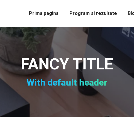
Prima pagina
Program si rezultate
Bl
FANCY TITLE
With default header