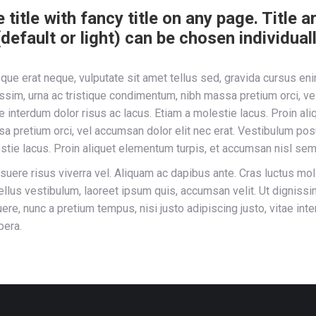
 title with fancy title on any page. Title 
efault or light) can be chosen individually
sque erat neque, vulputate sit amet tellus sed, gravida cursus e
issim, urna ac tristique condimentum, nibh massa pretium orci, v
tae interdum dolor risus ac lacus. Etiam a molestie lacus. Proin a
a pretium orci, vel accumsan dolor elit nec erat. Vestibulum pos
lestie lacus. Proin aliquet elementum turpis, et accumsan nisl se
suere risus viverra vel. Aliquam ac dapibus ante. Cras luctus mol
llus vestibulum, laoreet ipsum quis, accumsan velit. Ut digniss
ere, nunc a pretium tempus, nisi justo adipiscing justo, vitae int
pera.