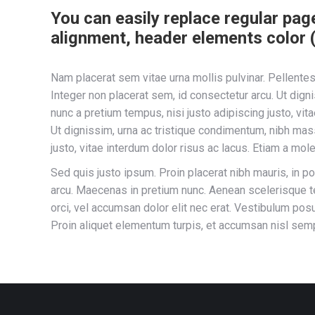
You can easily replace regular page
alignment, header elements color (d
Nam placerat sem vitae urna mollis pulvinar. Pellente
Integer non placerat sem, id consectetur arcu. Ut dign
nunc a pretium tempus, nisi justo adipiscing justo, vi
Ut dignissim, urna ac tristique condimentum, nibh mass
justo, vitae interdum dolor risus ac lacus. Etiam a mo
Sed quis justo ipsum. Proin placerat nibh mauris, in po
arcu. Maecenas in pretium nunc. Aenean scelerisque te
orci, vel accumsan dolor elit nec erat. Vestibulum posu
Proin aliquet elementum turpis, et accumsan nisl sem