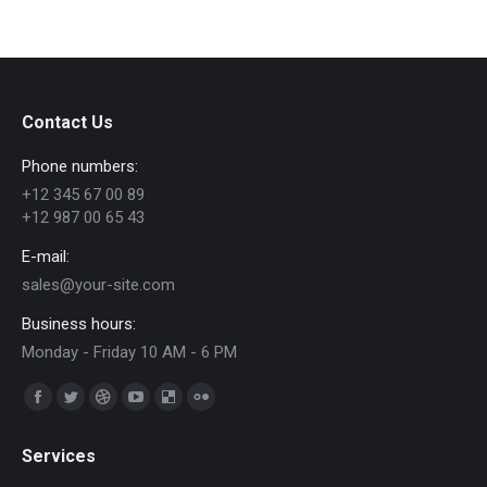
Contact Us
Phone numbers:
+12 345 67 00 89
+12 987 00 65 43
E-mail:
sales@your-site.com
Business hours:
Monday - Friday 10 AM - 6 PM
Find us on:
Facebook
Twitter
Dribbble
YouTube
Delicious
Flickr
page
page
page
page
page
page
Services
opens
opens
opens
opens
opens
opens