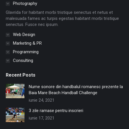
in
in
in
in
in
in
Photography
new
new
new
new
new
new
Glavrida for habitant morbi tristique senectus et netus et
window
window
window
window
window
window
malesuada fames ac turpis egestas habitant morbi tristique
senectus. Fusce nec ipsum.
Web Design
Marketing & PR
Programming
Consulting
Recent Posts
Nume sonore din handbalul romanesc prezente la
Baia Mare Beach Handball Challenge
iunie 24, 2021
3 zile ramase pentru inscrieri
iunie 17, 2021