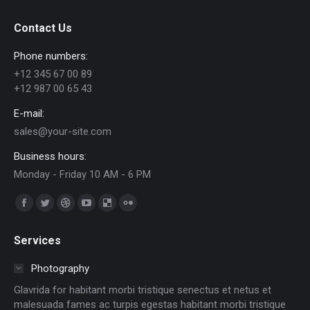
Contact Us
Phone numbers:
+12 345 67 00 89
+12 987 00 65 43
E-mail:
sales@your-site.com
Business hours:
Monday - Friday 10 AM - 6 PM
Find us on:
Facebook
Twitter
Dribbble
YouTube
Delicious
Flickr
page
page
page
page
page
page
Services
opens
opens
opens
opens
opens
opens
in
in
in
in
in
in
Photography
new
new
new
new
new
new
Glavrida for habitant morbi tristique senectus et netus et
window
window
window
window
window
window
malesuada fames ac turpis egestas habitant morbi tristique