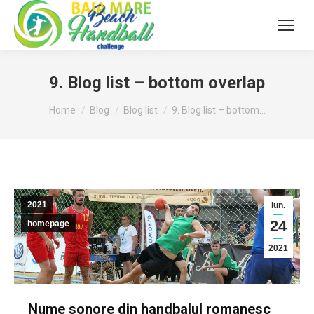
9. Blog list – bottom overlap
You are here:
Home
Blog
Blog list
9. Blog list – bottom…
2021
iun.
24
homepage
2021
Nume sonore din handbalul romanesc