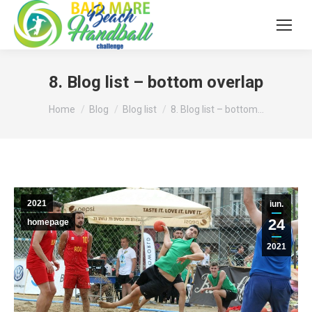
8. Blog list – bottom overlap
You are here:
Home
Blog
Blog list
8. Blog list – bottom…
2021
iun.
24
homepage
2021