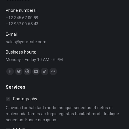
Phone numbers:
+12 345 67 00 89
+12 987 00 65 43
E-mail:
sales@your-site.com
Business hours:
Monday - Friday 10 AM - 6 PM
Find us on:
Facebook
Twitter
Dribbble
YouTube
Delicious
Flickr
page
page
page
page
page
page
Services
opens
opens
opens
opens
opens
opens
in
in
in
in
in
in
Photography
new
new
new
new
new
new
Glavrida for habitant morbi tristique senectus et netus et
window
window
window
window
window
window
malesuada fames ac turpis egestas habitant morbi tristique
senectus. Fusce nec ipsum.