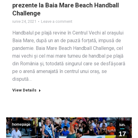
prezente la Baia Mare Beach Handball
Challenge
iunie 24, 2021
Leave a comment
Handbalul pe plajă revine în Centrul Vechi al orașului
Baia Mare, după un an de pauză forțată, impusă de
pandemie. Baia Mare Beach Handball Challenge, cel
mai vechi și cel mai mare turneu de handbal pe plajă
din România și, totodată singurul care se desfășoară
pe o arenă amenajată în centrul unui oraș, se
dispută…
View Details
homepage
iun.
17